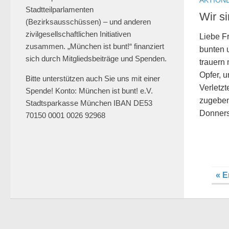
Uhr.
Stadtteilparlamenten
Wir s
@muenchen_bunt 🎗️
(Bezirksausschüssen) – und anderen
#muenchengegenantisemitismus
zivilgesellschaftlichen Initiativen
Liebe F
#neveragainisnow
zusammen. „München ist bunt!“ finanziert
#bringthemhomenow
bunten 
sich durch Mitgliedsbeiträge und Spenden.
2
13
Twitter
trauern 
Opfer, 
Bitte unterstützen auch Sie uns mit einer
Verletzt
Spende! Konto: München ist bunt! e.V.
Mehr laden
zugeben
Stadtsparkasse München IBAN DE53
Donners
70150 0001 0026 92968
« E