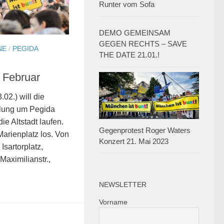
Runter vom Sofa
DEMO GEMEINSAM
GEGEN RECHTS – SAVE
NE
/
PEGIDA
THE DATE 21.01.!
 Februar
02.) will die
lung um Pegida
e Altstadt laufen.
Gegenprotest Roger Waters
arienplatz los. Von
Konzert 21. Mai 2023
Isartorplatz,
aximilianstr.,
NEWSLETTER
Vorname