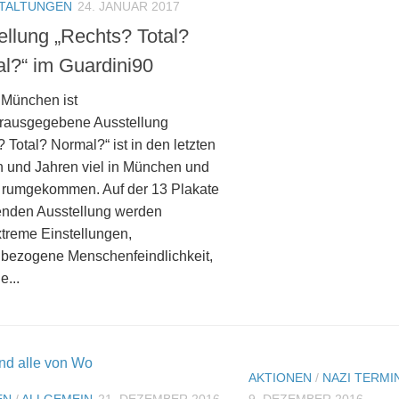
TALTUNGEN
24. JANUAR 2017
ellung „Rechts? Total?
l?“ im Guardini90
 München ist
erausgegebene Ausstellung
 Total? Normal?“ ist in den letzten
 und Jahren viel in München und
rumgekommen. Auf der 13 Plakate
nden Ausstellung werden
xtreme Einstellungen,
bezogene Menschenfeindlichkeit,
e...
AKTIONEN
/
NAZI TERMI
EN
/
ALLGEMEIN
21. DEZEMBER 2016
9. DEZEMBER 2016