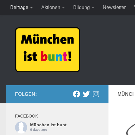
Beiträge
Aktionen
Bildung
Newsletter
Zum Inhalt springen
FOLGEN:
MÜNCH
FACEBOOK
München ist bunt
6 days ago