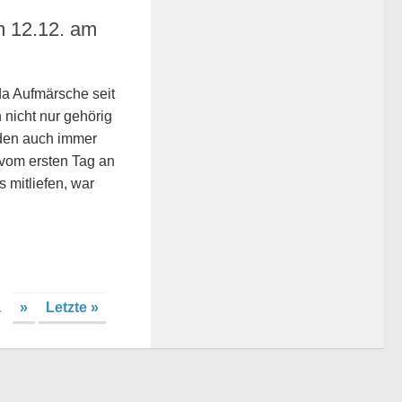
 12.12. am
a Aufmärsche seit
 nicht nur gehörig
rden auch immer
 vom ersten Tag an
 mitliefen, war
.
»
Letzte »