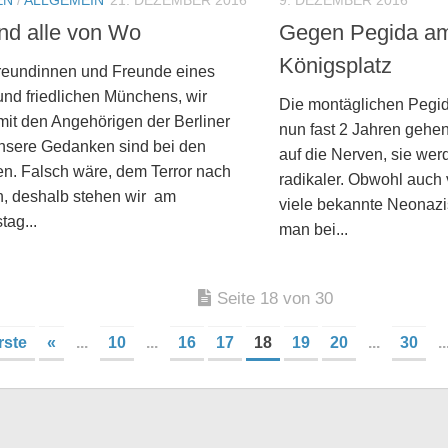
ind alle von Wo
Gegen Pegida am
Königsplatz
reundinnen und Freunde eines
und friedlichen Münchens, wir
Die montäglichen Pegid
mit den Angehörigen der Berliner
nun fast 2 Jahren gehen
unsere Gedanken sind bei den
auf die Nerven, sie we
en. Falsch wäre, dem Terror nach
radikaler. Obwohl auch
, deshalb stehen wir am
viele bekannte Neonazis
tag...
man bei...
Seite 18 von 30
rste
«
...
10
...
16
17
18
19
20
...
30
..