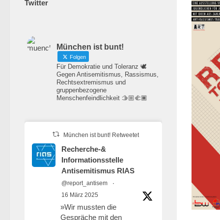
Twitter
München ist bunt!
Folgen
Für Demokratie und Toleranz 🕊️
Gegen Antisemitismus, Rassismus,
Rechtsextremismus und
gruppenbezogene
Menschenfeindlichkeit 🫱🏼‍🫲🏾
München ist bunt! Retweetet
Recherche-&
Informationsstelle
Antisemitismus RIAS
@report_antisem
·
16 März 2025
»Wir mussten die
Gespräche mit den