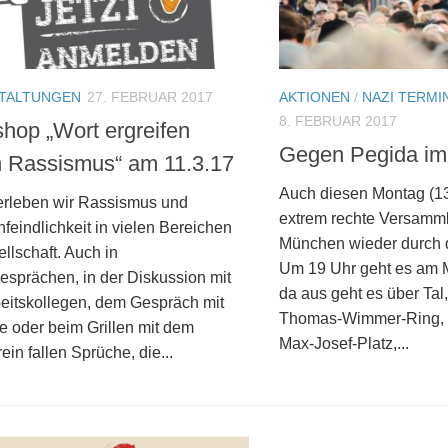
TALTUNGEN
27. FEBRUAR 2017
AKTIONEN
/
NAZI TERMI
8. FEBRUAR 2017
hop „Wort ergreifen
Gegen Pegida im
 Rassismus“ am 11.3.17
Auch diesen Montag (13.
 erleben wir Rassismus und
extrem rechte Versamm
eindlichkeit in vielen Bereichen
München wieder durch di
llschaft. Auch in
Um 19 Uhr geht es am M
esprächen, in der Diskussion mit
da aus geht es über Tal, 
eitskollegen, dem Gespräch mit
Thomas-Wimmer-Ring, M
e oder beim Grillen mit dem
Max-Josef-Platz,...
ein fallen Sprüche, die...