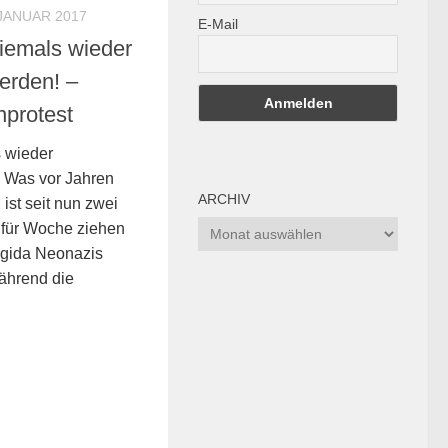
 JANUAR 2017
E-Mail
niemals wieder
erden! –
protest
s wieder
 Was vor Jahren
ARCHIV
ist seit nun zwei
Archiv
 für Woche ziehen
egida Neonazis
Während die