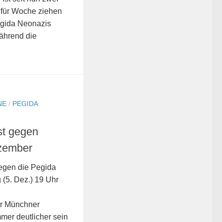
 für Woche ziehen
egida Neonazis
Während die
NE
/
PEGIDA
st gegen
zember
gegen die Pegida
(5. Dez.) 19 Uhr
er Münchner
mer deutlicher sein