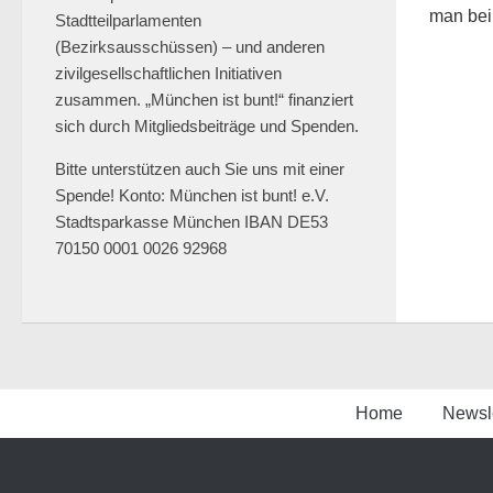
man bei.
Stadtteilparlamenten
#neveragainisnow
#bringthemhomenow
(Bezirksausschüssen) – und anderen
zivilgesellschaftlichen Initiativen
2
13
Twitter
zusammen. „München ist bunt!“ finanziert
sich durch Mitgliedsbeiträge und Spenden.
Mehr laden
Bitte unterstützen auch Sie uns mit einer
Spende! Konto: München ist bunt! e.V.
Stadtsparkasse München IBAN DE53
70150 0001 0026 92968
Home
Newsle