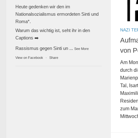
Heute gedenken wir den im
Nationalsozialismus ermordeten Sinti und
Roma*.
NAZI TE
Warum das wichtig ist, seht ihr in den
Captions ➡️
Aufma
Rassismus gegen Sinti un
...
von P
See More
View on Facebook
·
Share
Am Mont
durch di
Marienp
Tal, Is
Maximil
Residen
zum Mar
Mittwoch