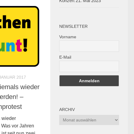
Konzert 21. Mai 2023
NEWSLETTER
Vorname
E-Mail
 JANUAR 2017
niemals wieder
erden! –
protest
ARCHIV
Archiv
s wieder
 Was vor Jahren
ist seit nun zwei