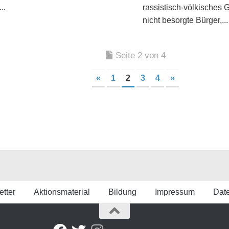
..
rassistisch-völkisches 
nicht besorgte Bürger,...
Seite 2 von 4
«
1
2
3
4
»
tter
Aktionsmaterial
Bildung
Impressum
Dat