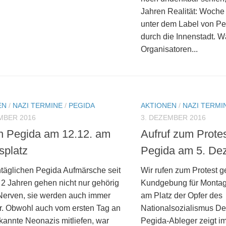
Jahren Realität: Woche
unter dem Label von P
durch die Innenstadt. 
Organisatoren...
EN
/
NAZI TERMINE
/
PEGIDA
AKTIONEN
/
NAZI TERMI
MBER 2016
3. DEZEMBER 2016
 Pegida am 12.12. am
Aufruf zum Prote
splatz
Pegida am 5. De
täglichen Pegida Aufmärsche seit
Wir rufen zum Protest 
 2 Jahren gehen nicht nur gehörig
Kundgebung für Montag 
 Nerven, sie werden auch immer
am Platz der Opfer des
er. Obwohl auch vom ersten Tag an
Nationalsozialismus D
kannte Neonazis mitliefen, war
Pegida-Ableger zeigt im