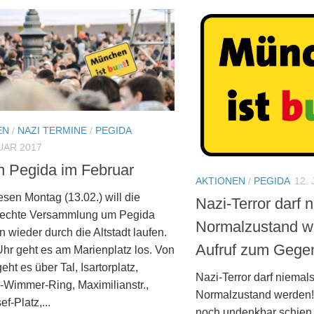
EN
/
NAZI TERMINE
/
PEGIDA
UAR 2017
 Pegida im Februar
AKTIONEN
/
PEGIDA
12.
sen Montag (13.02.) will die
Nazi-Terror darf 
rechte Versammlung um Pegida
Normalzustand w
wieder durch die Altstadt laufen.
Aufruf zum Gegen
hr geht es am Marienplatz los. Von
eht es über Tal, Isartorplatz,
Nazi-Terror darf niemal
Wimmer-Ring, Maximilianstr.,
Normalzustand werden!
f-Platz,...
noch undenkbar schien, 