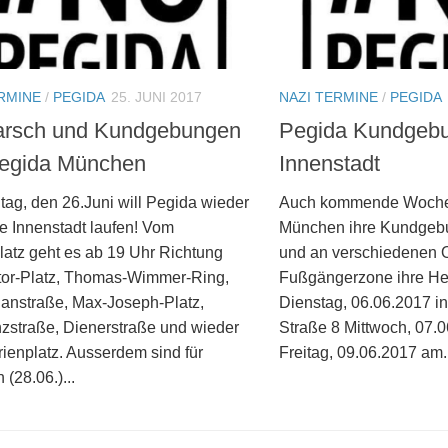
RMINE
/
PEGIDA
25. JUNI 2017
NAZI TERMINE
/
PEGIDA
rsch und Kundgebungen
Pegida Kundgebu
egida München
Innenstadt
ag, den 26.Juni will Pegida wieder
Auch kommende Woche 
e Innenstadt laufen! Vom
München ihre Kundgeb
latz geht es ab 19 Uhr Richtung
und an verschiedenen O
artor-Platz, Thomas-Wimmer-Ring,
Fußgängerzone ihre He
ianstraße, Max-Joseph-Platz,
Dienstag, 06.06.2017 i
zstraße, Dienerstraße und wieder
Straße 8 Mittwoch, 07.
ienplatz. Ausserdem sind für
Freitag, 09.06.2017 am..
 (28.06.)...