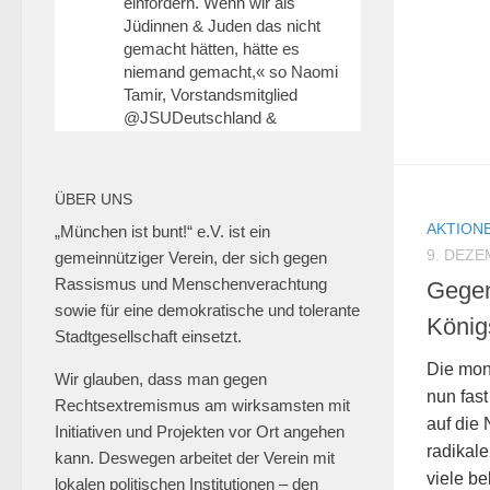
einfordern. Wenn wir als
Jüdinnen & Juden das nicht
gemacht hätten, hätte es
niemand gemacht,« so Naomi
Tamir, Vorstandsmitglied
@JSUDeutschland
&
koordiniert die jüd.
Hochschulgruppe an der
@HHU_de
.
ÜBER UNS
6
25
Twitter
AKTION
„München ist bunt!“ e.V. ist ein
9. DEZE
gemeinnütziger Verein, der sich gegen
Rassismus und Menschenverachtung
Gegen
sowie für eine demokratische und tolerante
München ist bunt! Retweetet
König
Stadtgesellschaft einsetzt.
erzähl:perspektive
Die mon
27 Jan. 2025
Wir glauben, dass man gegen
nun fast
Rechtsextremismus am wirksamsten mit
📍Geschwister-Scholl-Platz, 27.
auf die
Initiativen und Projekten vor Ort angehen
Januar 2025, 18 Uhr.
radikal
kann. Deswegen arbeitet der Verein mit
@muenchen_bunt
🎗️
viele be
lokalen politischen Institutionen – den
#muenchengegenantisemitismus