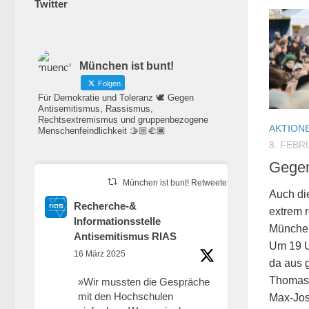
Twitter
München ist bunt!
Folgen
Für Demokratie und Toleranz 🕊️ Gegen
Antisemitismus, Rassismus,
Rechtsextremismus und gruppenbezogene
AKTION
Menschenfeindlichkeit 🫱🏼‍🫲🏾
8. FEBR
Gegen
München ist bunt! Retweetet
Auch die
Recherche-&
extrem 
Informationsstelle
München 
Antisemitismus RIAS
Um 19 U
16 März 2025
da aus g
Thomas-
»Wir mussten die Gespräche
mit den Hochschulen
Max-Jose