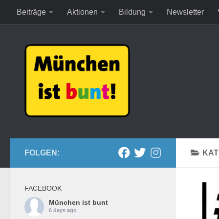
Beiträge
Aktionen
Bildung
Newsletter
Zum Inhalt springen
FOLGEN:
KAT
FACEBOOK
München ist bunt
6 days ago