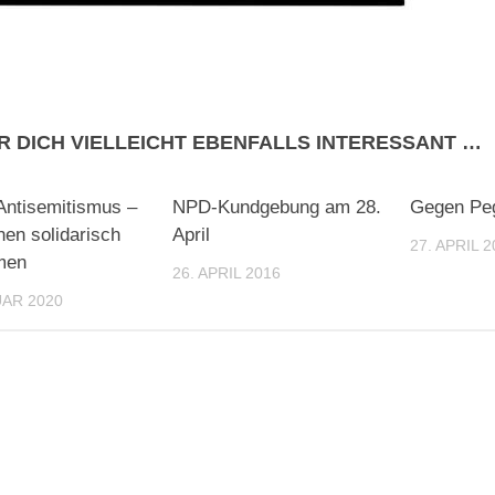
R DICH VIELLEICHT EBENFALLS INTERESSANT …
ntisemitismus –
NPD-Kundgebung am 28.
Gegen Peg
hen solidarisch
April
27. APRIL 2
men
26. APRIL 2016
UAR 2020