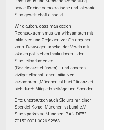
Rassismus und Menschenverachtung
sowie für eine demokratische und tolerante
München ist bunt! Retweetet
Stadtgesellschaft einsetzt.
erzähl:perspektive
27 Jan. 2025
Wir glauben, dass man gegen
Rechtsextremismus am wirksamsten mit
📍Geschwister-Scholl-Platz, 27.
Initiativen und Projekten vor Ort angehen
Januar 2025, 18 Uhr.
kann. Deswegen arbeitet der Verein mit
@muenchen_bunt
🎗️
lokalen politischen Institutionen – den
#muenchengegenantisemitismus
Stadtteilparlamenten
#neveragainisnow
#bringthemhomenow
(Bezirksausschüssen) – und anderen
zivilgesellschaftlichen Initiativen
2
13
Twitter
zusammen. „München ist bunt!“ finanziert
sich durch Mitgliedsbeiträge und Spenden.
Mehr laden
Bitte unterstützen auch Sie uns mit einer
Spende! Konto: München ist bunt! e.V.
Stadtsparkasse München IBAN DE53
70150 0001 0026 92968