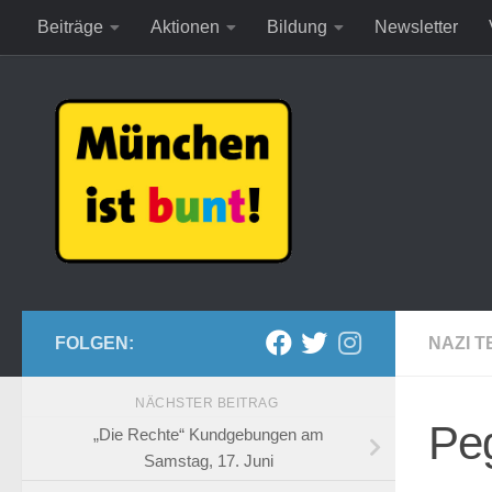
Beiträge
Aktionen
Bildung
Newsletter
Zum Inhalt springen
FOLGEN:
NAZI T
NÄCHSTER BEITRAG
Pe
„Die Rechte“ Kundgebungen am
Samstag, 17. Juni