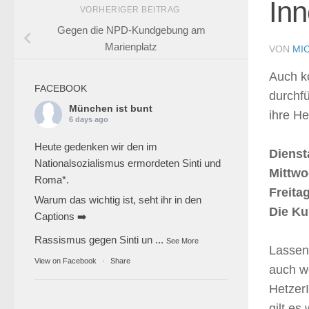
Inn
VORHERIGER BEITRAG
Gegen die NPD-Kundgebung am
Marienplatz
VON
MI
Auch k
FACEBOOK
durchf
München ist bunt
ihre He
6 days ago
Heute gedenken wir den im
Dienst
Nationalsozialismus ermordeten Sinti und
Mittwo
Roma*.
Freita
Warum das wichtig ist, seht ihr in den
Die Ku
Captions ➡️
Rassismus gegen Sinti un
...
See More
Lassen 
View on Facebook
·
Share
auch w
Hetzer
gilt es