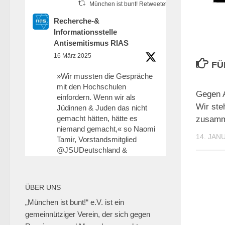
München ist bunt! Retweetet
Recherche-&
Informationsstelle
Antisemitismus RIAS
16 März 2025
FÜ
»Wir mussten die Gespräche
mit den Hochschulen
Gegen A
einfordern. Wenn wir als
Wir ste
Jüdinnen & Juden das nicht
gemacht hätten, hätte es
zusam
niemand gemacht,« so Naomi
14. JAN
Tamir, Vorstandsmitglied
@JSUDeutschland
&
koordiniert die jüd.
Hochschulgruppe an der
@HHU_de
.
ÜBER UNS
6
25
Twitter
„München ist bunt!“ e.V. ist ein
gemeinnütziger Verein, der sich gegen