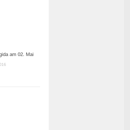
ida am 02. Mai
016