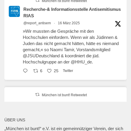
München ist bunt! Retweetet
Recherche-& Informationsstelle Antisemitismus
RIAS
@report_antisem
·
16 März 2025
»Wir mussten die Gespräche mit den
Hochschulen einfordern. Wenn wir als Jüdinnen &
Juden das nicht gemacht hätten, hätte es niemand
gemacht,« so Naomi Tamir, Vorstandsmitglied
@JSUDeutschland
& koordiniert die jüd.
Hochschulgruppe an der
@HHU_de
.
6
25
Twitter
München ist bunt! Retweetet
erzähl:perspektive
@erzaehlperspekt
·
27 Jan. 2025
Geschwister-Scholl-Platz, 27. Januar 2025,
ÜBER UNS
18 Uhr.
„München ist bunt!“ e.V. ist ein gemeinnütziger Verein, der sich