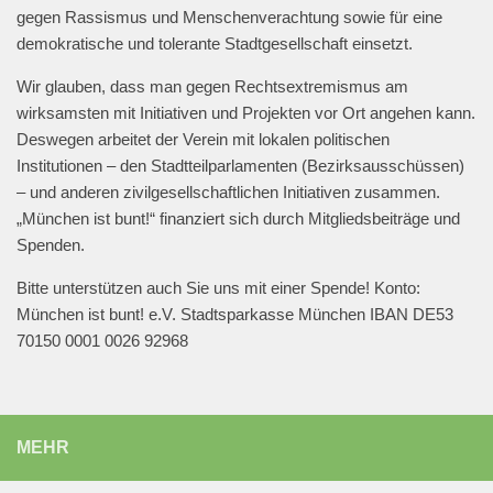
@muenchen_bunt
gegen Rassismus und Menschenverachtung sowie für eine
#muenchengegenantisemitismus
#neveragainisnow
demokratische und tolerante Stadtgesellschaft einsetzt.
#bringthemhomenow
2
13
Twitter
Wir glauben, dass man gegen Rechtsextremismus am
wirksamsten mit Initiativen und Projekten vor Ort angehen kann.
Deswegen arbeitet der Verein mit lokalen politischen
Mehr laden
Institutionen – den Stadtteilparlamenten (Bezirksausschüssen)
– und anderen zivilgesellschaftlichen Initiativen zusammen.
„München ist bunt!“ finanziert sich durch Mitgliedsbeiträge und
Spenden.
Bitte unterstützen auch Sie uns mit einer Spende! Konto:
München ist bunt! e.V. Stadtsparkasse München IBAN DE53
70150 0001 0026 92968
MEHR