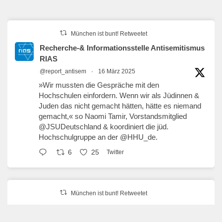
München ist bunt! Retweetet
Recherche-& Informationsstelle Antisemitismus
RIAS
@report_antisem
·
16 März 2025
»Wir mussten die Gespräche mit den
Hochschulen einfordern. Wenn wir als Jüdinnen &
Juden das nicht gemacht hätten, hätte es niemand
gemacht,« so Naomi Tamir, Vorstandsmitglied
@JSUDeutschland
& koordiniert die jüd.
Hochschulgruppe an der
@HHU_de
.
6
25
Twitter
München ist bunt! Retweetet
erzähl:perspektive
@erzaehlperspekt
·
27 Jan. 2025