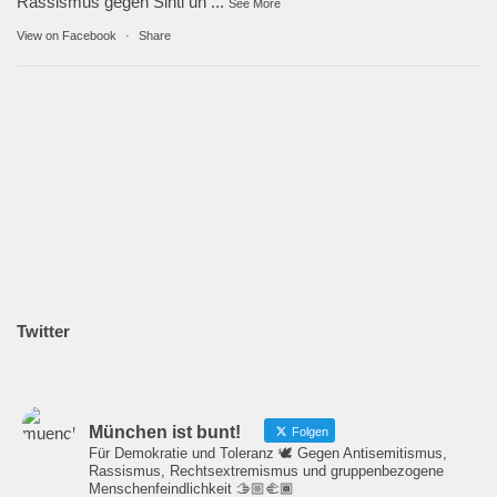
Rassismus gegen Sinti un
...
See More
View on Facebook
·
Share
Twitter
München ist bunt!
Folgen
Für Demokratie und Toleranz 🕊️ Gegen Antisemitismus,
Rassismus, Rechtsextremismus und gruppenbezogene
Menschenfeindlichkeit 🫱🏼‍🫲🏾