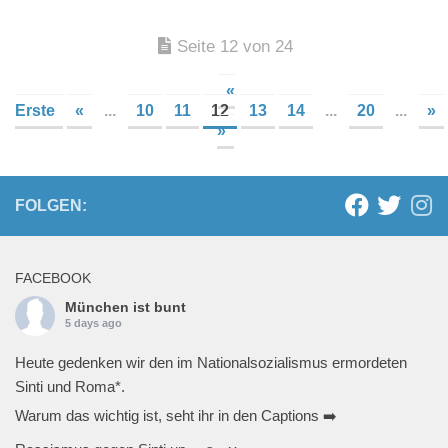
Seite 12 von 24
«
Erste
«
...
10
11
12
13
14
...
20
...
»
»
FOLGEN:
FACEBOOK
München ist bunt
5 days ago
Heute gedenken wir den im Nationalsozialismus ermordeten
Sinti und Roma*.
Warum das wichtig ist, seht ihr in den Captions ➡️