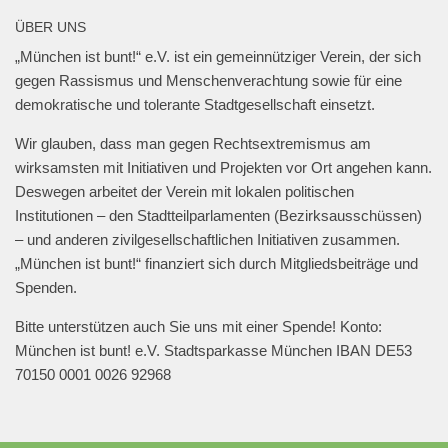
📍Geschwister-Scholl-Platz, 27. Januar 2025,
ÜBER UNS
18 Uhr.
„München ist bunt!“ e.V. ist ein gemeinnütziger Verein, der sich
@muenchen_bunt
🎗️
gegen Rassismus und Menschenverachtung sowie für eine
#muenchengegenantisemitismus
#neveragainisnow
demokratische und tolerante Stadtgesellschaft einsetzt.
#bringthemhomenow
2
13
Twitter
Wir glauben, dass man gegen Rechtsextremismus am
wirksamsten mit Initiativen und Projekten vor Ort angehen kann.
Deswegen arbeitet der Verein mit lokalen politischen
Mehr laden
Institutionen – den Stadtteilparlamenten (Bezirksausschüssen)
– und anderen zivilgesellschaftlichen Initiativen zusammen.
„München ist bunt!“ finanziert sich durch Mitgliedsbeiträge und
Spenden.
Bitte unterstützen auch Sie uns mit einer Spende! Konto:
München ist bunt! e.V. Stadtsparkasse München IBAN DE53
70150 0001 0026 92968