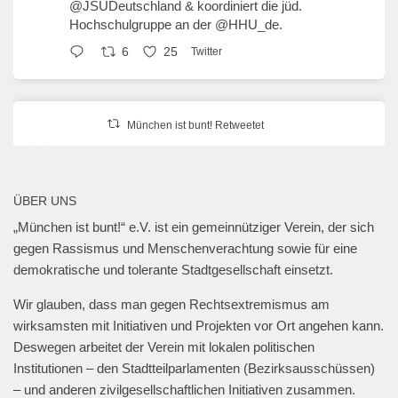
@JSUDeutschland
& koordiniert die jüd.
Hochschulgruppe an der
@HHU_de
.
6
25
Twitter
München ist bunt! Retweetet
erzähl:perspektive
@erzaehlperspekt
·
27 Jan. 2025
📍Geschwister-Scholl-Platz, 27. Januar 2025,
ÜBER UNS
18 Uhr.
„München ist bunt!“ e.V. ist ein gemeinnütziger Verein, der sich
@muenchen_bunt
🎗️
gegen Rassismus und Menschenverachtung sowie für eine
#muenchengegenantisemitismus
#neveragainisnow
demokratische und tolerante Stadtgesellschaft einsetzt.
#bringthemhomenow
2
13
Twitter
Wir glauben, dass man gegen Rechtsextremismus am
wirksamsten mit Initiativen und Projekten vor Ort angehen kann.
Deswegen arbeitet der Verein mit lokalen politischen
Mehr laden
Institutionen – den Stadtteilparlamenten (Bezirksausschüssen)
– und anderen zivilgesellschaftlichen Initiativen zusammen.