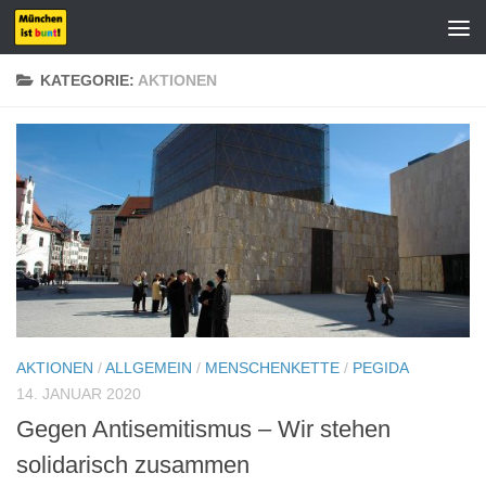
Zum Inhalt springen
KATEGORIE:
AKTIONEN
AKTIONEN
/
ALLGEMEIN
/
MENSCHENKETTE
/
PEGIDA
14. JANUAR 2020
Gegen Antisemitismus – Wir stehen
solidarisch zusammen