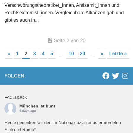
Verschwörungstheoretiker_innen, Antisemit_innen und
Rechtsextremist_innen. Vergleichbare Allianzen gab und
gibt es auch in...
Seite 2 von 20
«
1
2
3
4
5
...
10
20
...
»
Letzte »
FOLGEN:
FACEBOOK
München ist bunt
4 days ago
Heute gedenken wir den im Nationalsozialismus ermordeten
Sinti und Roma*.