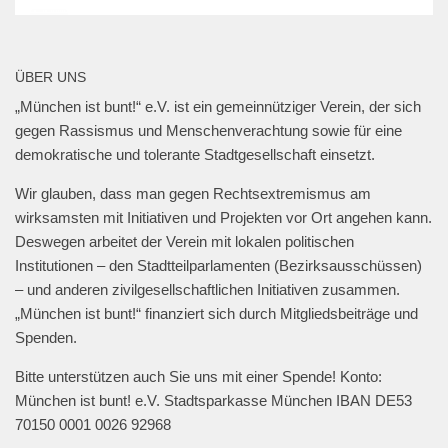
erzähl:perspektive
@erzaehlperspekt
·
27 Jan. 2025
📍Geschwister-Scholl-Platz, 27. Januar 2025,
ÜBER UNS
18 Uhr.
„München ist bunt!“ e.V. ist ein gemeinnütziger Verein, der sich
@muenchen_bunt
🎗️
gegen Rassismus und Menschenverachtung sowie für eine
#muenchengegenantisemitismus
#neveragainisnow
demokratische und tolerante Stadtgesellschaft einsetzt.
#bringthemhomenow
2
13
Twitter
Wir glauben, dass man gegen Rechtsextremismus am
wirksamsten mit Initiativen und Projekten vor Ort angehen kann.
Deswegen arbeitet der Verein mit lokalen politischen
Mehr laden
Institutionen – den Stadtteilparlamenten (Bezirksausschüssen)
– und anderen zivilgesellschaftlichen Initiativen zusammen.
„München ist bunt!“ finanziert sich durch Mitgliedsbeiträge und
Spenden.
Bitte unterstützen auch Sie uns mit einer Spende! Konto:
München ist bunt! e.V. Stadtsparkasse München IBAN DE53
70150 0001 0026 92968