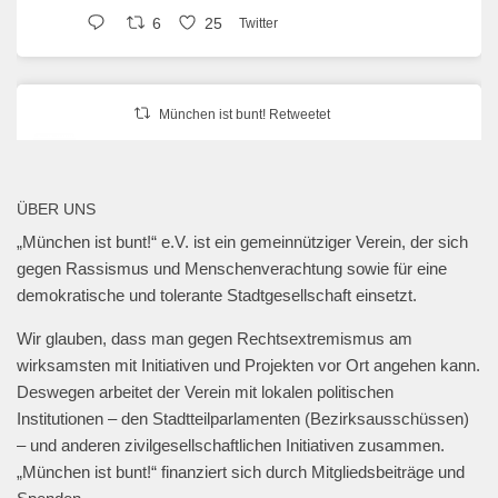
6
25
Twitter
München ist bunt! Retweetet
erzähl:perspektive
@erzaehlperspekt
·
27 Jan. 2025
📍Geschwister-Scholl-Platz, 27. Januar 2025,
ÜBER UNS
18 Uhr.
„München ist bunt!“ e.V. ist ein gemeinnütziger Verein, der sich
@muenchen_bunt
🎗️
gegen Rassismus und Menschenverachtung sowie für eine
#muenchengegenantisemitismus
#neveragainisnow
demokratische und tolerante Stadtgesellschaft einsetzt.
#bringthemhomenow
2
13
Twitter
Wir glauben, dass man gegen Rechtsextremismus am
wirksamsten mit Initiativen und Projekten vor Ort angehen kann.
Deswegen arbeitet der Verein mit lokalen politischen
Mehr laden
Institutionen – den Stadtteilparlamenten (Bezirksausschüssen)
– und anderen zivilgesellschaftlichen Initiativen zusammen.
„München ist bunt!“ finanziert sich durch Mitgliedsbeiträge und