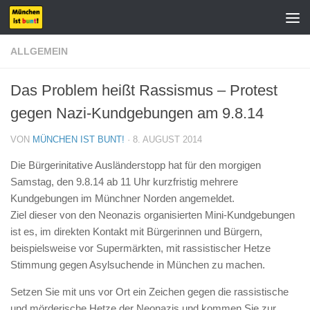
Zum Inhalt springen
ALLGEMEIN
Das Problem heißt Rassismus – Protest
gegen Nazi-Kundgebungen am 9.8.14
VON
MÜNCHEN IST BUNT!
·
8. AUGUST 2014
Die Bürgerinitative Ausländerstopp hat für den morgigen
Samstag, den 9.8.14 ab 11 Uhr kurzfristig mehrere
Kundgebungen im Münchner Norden angemeldet.
Ziel dieser von den Neonazis organisierten Mini-Kundgebungen
ist es, im direkten Kontakt mit Bürgerinnen und Bürgern,
beispielsweise vor Supermärkten, mit rassistischer Hetze
Stimmung gegen Asylsuchende in München zu machen.
Setzen Sie mit uns vor Ort ein Zeichen gegen die rassistische
und mörderische Hetze der Neonazis und kommen Sie zur