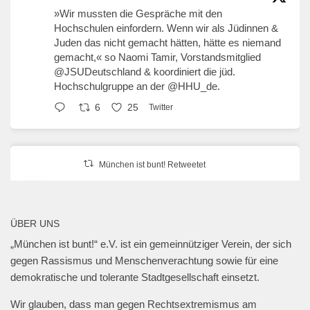
»Wir mussten die Gespräche mit den
Hochschulen einfordern. Wenn wir als Jüdinnen &
Juden das nicht gemacht hätten, hätte es niemand
gemacht,« so Naomi Tamir, Vorstandsmitglied
@JSUDeutschland
& koordiniert die jüd.
Hochschulgruppe an der
@HHU_de
.
6
25
Twitter
München ist bunt! Retweetet
erzähl:perspektive
@erzaehlperspekt
·
27 Jan. 2025
Geschwister-Scholl-Platz, 27. Januar 2025,
ÜBER UNS
18 Uhr.
„München ist bunt!“ e.V. ist ein gemeinnütziger Verein, der sich
@muenchen_bunt
gegen Rassismus und Menschenverachtung sowie für eine
#muenchengegenantisemitismus
#neveragainisnow
demokratische und tolerante Stadtgesellschaft einsetzt.
#bringthemhomenow
2
13
Twitter
Wir glauben, dass man gegen Rechtsextremismus am