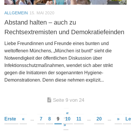
ALLGEMEIN
15. MAI 2020
Abstand halten – auch zu
Rechtsextremisten und Demokratiefeinden
Liebe Freundinnen und Freunde eines bunten und
weltoffenen Münchens, „München ist bunt!“ sieht die
Notwendigkeit der öffentlichen Diskussion über
Infektionsschutzmaßnahmen, wendet sich aber strikt
gegen die Initiatoren der sogenannten Hygiene-
Demonstrationen. Denn diese nehmen explizit...
Seite 9 von 24
«
Erste
«
...
7
8
9
10
11
...
20
...
»
Le
»