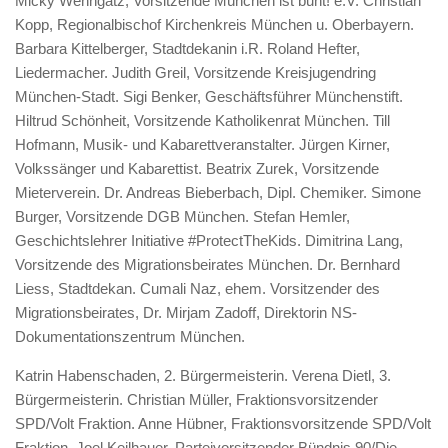
Micky Wenngatz, Vorsitzende München ist bunt! e.V. Christian
Kopp, Regionalbischof Kirchenkreis München u. Oberbayern.
Barbara Kittelberger, Stadtdekanin i.R. Roland Hefter,
Liedermacher. Judith Greil, Vorsitzende Kreisjugendring
München-Stadt. Sigi Benker, Geschäftsführer Münchenstift.
Hiltrud Schönheit, Vorsitzende Katholikenrat München. Till
Hofmann, Musik- und Kabarettveranstalter. Jürgen Kirner,
Volkssänger und Kabarettist. Beatrix Zurek, Vorsitzende
Mieterverein. Dr. Andreas Bieberbach, Dipl. Chemiker. Simone
Burger, Vorsitzende DGB München. Stefan Hemler,
Geschichtslehrer Initiative #ProtectTheKids. Dimitrina Lang,
Vorsitzende des Migrationsbeirates München. Dr. Bernhard
Liess, Stadtdekan. Cumali Naz, ehem. Vorsitzender des
Migrationsbeirates, Dr. Mirjam Zadoff, Direktorin NS-
Dokumentationszentrum München.
Katrin Habenschaden, 2. Bürgermeisterin. Verena Dietl, 3.
Bürgermeisterin. Christian Müller, Fraktionsvorsitzender
SPD/Volt Fraktion. Anne Hübner, Fraktionsvorsitzende SPD/Volt
Fraktion. Joel Keilhauer, Parteivorsitzender Bündnis 90/Die