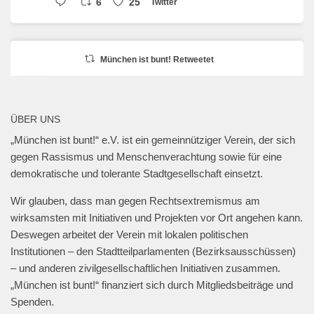
6
25
Twitter
München ist bunt! Retweetet
erzähl:perspektive
@erzaehlperspekt
·
27 Jan. 2025
Geschwister-Scholl-Platz, 27. Januar 2025,
ÜBER UNS
18 Uhr.
„München ist bunt!“ e.V. ist ein gemeinnütziger Verein, der sich
@muenchen_bunt
gegen Rassismus und Menschenverachtung sowie für eine
#muenchengegenantisemitismus
demokratische und tolerante Stadtgesellschaft einsetzt.
#neveragainisnow
#bringthemhomenow
2
13
Twitter
Wir glauben, dass man gegen Rechtsextremismus am
wirksamsten mit Initiativen und Projekten vor Ort angehen kann.
Deswegen arbeitet der Verein mit lokalen politischen
Mehr laden
Institutionen – den Stadtteilparlamenten (Bezirksausschüssen)
– und anderen zivilgesellschaftlichen Initiativen zusammen.
„München ist bunt!“ finanziert sich durch Mitgliedsbeiträge und
Spenden.