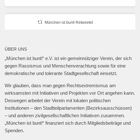
München ist bunt! Retweetet
erzähl:perspektive
@erzaehlperspekt
·
27 Jan. 2025
📍Geschwister-Scholl-Platz, 27. Januar 2025,
ÜBER UNS
18 Uhr.
„München ist bunt!“ e.V. ist ein gemeinnütziger Verein, der sich
@muenchen_bunt
🎗️
gegen Rassismus und Menschenverachtung sowie für eine
#muenchengegenantisemitismus
#neveragainisnow
demokratische und tolerante Stadtgesellschaft einsetzt.
#bringthemhomenow
2
13
Twitter
Wir glauben, dass man gegen Rechtsextremismus am
wirksamsten mit Initiativen und Projekten vor Ort angehen kann.
Deswegen arbeitet der Verein mit lokalen politischen
Mehr laden
Institutionen – den Stadtteilparlamenten (Bezirksausschüssen)
– und anderen zivilgesellschaftlichen Initiativen zusammen.
„München ist bunt!“ finanziert sich durch Mitgliedsbeiträge und
Spenden.