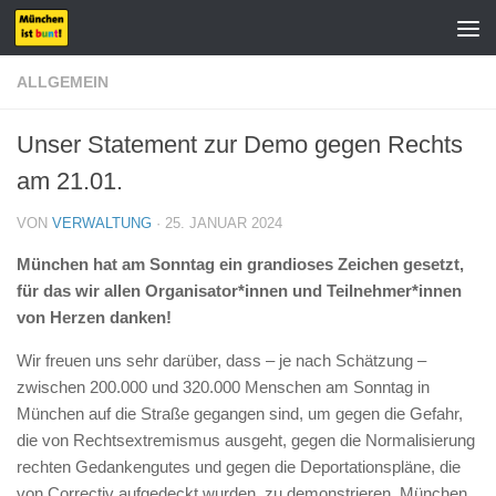
Zum Inhalt springen
ALLGEMEIN
Unser Statement zur Demo gegen Rechts
am 21.01.
VON
VERWALTUNG
·
25. JANUAR 2024
München hat am Sonntag ein grandioses Zeichen gesetzt,
für das wir allen Organisator*innen und Teilnehmer*innen
von Herzen danken!
Wir freuen uns sehr darüber, dass – je nach Schätzung –
zwischen
200.000 und 320.000 M
enschen am Sonntag in
München auf die Straße gegangen sind, um gegen die Gefahr,
die von Rechtsextremismus ausgeht, gegen die Normalisierung
rechten Gedankengutes und gegen die Deportationspläne, die
von Correctiv aufgedeckt wurden, zu demonstrieren. München