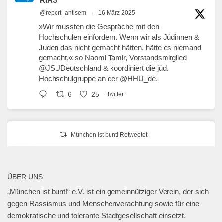
RIAS
@report_antisem
·
16 März 2025
»Wir mussten die Gespräche mit den
Hochschulen einfordern. Wenn wir als Jüdinnen &
Juden das nicht gemacht hätten, hätte es niemand
gemacht,« so Naomi Tamir, Vorstandsmitglied
@JSUDeutschland
& koordiniert die jüd.
Hochschulgruppe an der
@HHU_de
.
6
25
Twitter
München ist bunt! Retweetet
erzähl:perspektive
@erzaehlperspekt
·
27 Jan. 2025
Geschwister-Scholl-Platz, 27. Januar 2025,
ÜBER UNS
18 Uhr.
„München ist bunt!“ e.V. ist ein gemeinnütziger Verein, der sich
@muenchen_bunt
gegen Rassismus und Menschenverachtung sowie für eine
#muenchengegenantisemitismus
#neveragainisnow
demokratische und tolerante Stadtgesellschaft einsetzt.
#bringthemhomenow