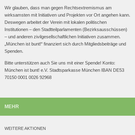
2
13
Twitter
Wir glauben, dass man gegen Rechtsextremismus am
wirksamsten mit Initiativen und Projekten vor Ort angehen kann.
Deswegen arbeitet der Verein mit lokalen politischen
Mehr laden
Institutionen – den Stadtteilparlamenten (Bezirksausschüssen)
– und anderen zivilgesellschaftlichen Initiativen zusammen.
„München ist bunt!“ finanziert sich durch Mitgliedsbeiträge und
Spenden.
Bitte unterstützen auch Sie uns mit einer Spende! Konto:
München ist bunt! e.V. Stadtsparkasse München IBAN DE53
70150 0001 0026 92968
MEHR
WEITERE AKTIONEN