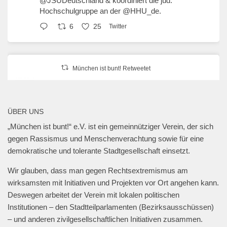
@JSUDeutschland
& koordiniert die jüd.
Hochschulgruppe an der
@HHU_de
.
6
25
Twitter
München ist bunt! Retweetet
erzähl:perspektive
@erzaehlperspekt
·
27 Jan. 2025
Geschwister-Scholl-Platz, 27. Januar 2025,
ÜBER UNS
18 Uhr.
„München ist bunt!“ e.V. ist ein gemeinnütziger Verein, der sich
@muenchen_bunt
gegen Rassismus und Menschenverachtung sowie für eine
#muenchengegenantisemitismus
#neveragainisnow
demokratische und tolerante Stadtgesellschaft einsetzt.
#bringthemhomenow
2
13
Twitter
Wir glauben, dass man gegen Rechtsextremismus am
wirksamsten mit Initiativen und Projekten vor Ort angehen kann.
Deswegen arbeitet der Verein mit lokalen politischen
Mehr laden
Institutionen – den Stadtteilparlamenten (Bezirksausschüssen)
– und anderen zivilgesellschaftlichen Initiativen zusammen.