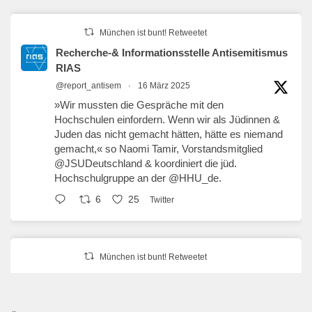
München ist bunt! Retweetet
Recherche-& Informationsstelle Antisemitismus
RIAS
@report_antisem
·
16 März 2025
»Wir mussten die Gespräche mit den
Hochschulen einfordern. Wenn wir als Jüdinnen &
Juden das nicht gemacht hätten, hätte es niemand
gemacht,« so Naomi Tamir, Vorstandsmitglied
@JSUDeutschland
& koordiniert die jüd.
Hochschulgruppe an der
@HHU_de
.
6
25
Twitter
München ist bunt! Retweetet
erzähl:perspektive
@erzaehlperspekt
·
27 Jan. 2025