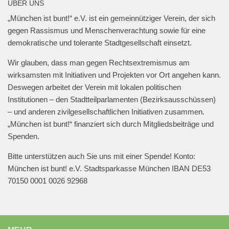
Geschwister-Scholl-Platz, 27. Januar 2025,
ÜBER UNS
18 Uhr.
„München ist bunt!“ e.V. ist ein gemeinnütziger Verein, der sich
@muenchen_bunt
gegen Rassismus und Menschenverachtung sowie für eine
#muenchengegenantisemitismus
#neveragainisnow
demokratische und tolerante Stadtgesellschaft einsetzt.
#bringthemhomenow
2
13
Twitter
Wir glauben, dass man gegen Rechtsextremismus am
wirksamsten mit Initiativen und Projekten vor Ort angehen kann.
Deswegen arbeitet der Verein mit lokalen politischen
Mehr laden
Institutionen – den Stadtteilparlamenten (Bezirksausschüssen)
– und anderen zivilgesellschaftlichen Initiativen zusammen.
„München ist bunt!“ finanziert sich durch Mitgliedsbeiträge und
Spenden.
Bitte unterstützen auch Sie uns mit einer Spende! Konto:
München ist bunt! e.V. Stadtsparkasse München IBAN DE53
70150 0001 0026 92968