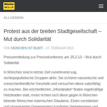
Zum Inhalt springen
ALLGEMEIN
Protest aus der breiten Stadtgesellschaft –
Mut durch Solidarität
VON
MÜNCHEN IST BUNT!
·
27. FEBRUAR 2013
Pressemitteilung zur Pressekonferenz am 25.2.13 – Mut durch
Solidarität
In München sind in letzter Zeit zunehmend sog.
rechtspopulistische Gruppen aktiv. Sie schüren rassistische und
menschenfeindliche Vorurteile und versuchen diese salonfähig
zu machen. Bei wöchentlichen „Infoständen“ finden regelmäßige
Hetztiraden statt, meist richten sich diese gegen in München
lebende Menschen islamischen Glaubens. Einen verstärkten
und organisierten Gegenprotest kündigten Vertreterinnen und