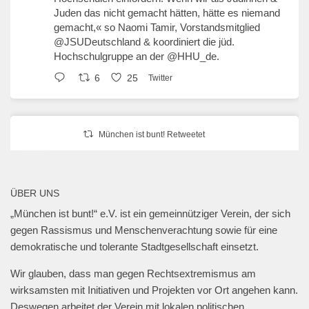
Juden das nicht gemacht hätten, hätte es niemand
gemacht,« so Naomi Tamir, Vorstandsmitglied
@JSUDeutschland
& koordiniert die jüd.
Hochschulgruppe an der
@HHU_de
.
6
25
Twitter
München ist bunt! Retweetet
erzähl:perspektive
@erzaehlperspekt
·
27 Jan. 2025
Geschwister-Scholl-Platz, 27. Januar 2025,
ÜBER UNS
18 Uhr.
„München ist bunt!“ e.V. ist ein gemeinnütziger Verein, der sich
@muenchen_bunt
gegen Rassismus und Menschenverachtung sowie für eine
#muenchengegenantisemitismus
#neveragainisnow
demokratische und tolerante Stadtgesellschaft einsetzt.
#bringthemhomenow
2
13
Twitter
Wir glauben, dass man gegen Rechtsextremismus am
wirksamsten mit Initiativen und Projekten vor Ort angehen kann.
Deswegen arbeitet der Verein mit lokalen politischen