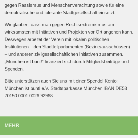
@muenchen_bunt
gegen Rassismus und Menschenverachtung sowie für eine
#muenchengegenantisemitismus
#neveragainisnow
demokratische und tolerante Stadtgesellschaft einsetzt.
#bringthemhomenow
2
13
Twitter
Wir glauben, dass man gegen Rechtsextremismus am
wirksamsten mit Initiativen und Projekten vor Ort angehen kann.
Deswegen arbeitet der Verein mit lokalen politischen
Mehr laden
Institutionen – den Stadtteilparlamenten (Bezirksausschüssen)
– und anderen zivilgesellschaftlichen Initiativen zusammen.
„München ist bunt!“ finanziert sich durch Mitgliedsbeiträge und
Spenden.
Bitte unterstützen auch Sie uns mit einer Spende! Konto:
München ist bunt! e.V. Stadtsparkasse München IBAN DE53
70150 0001 0026 92968
MEHR