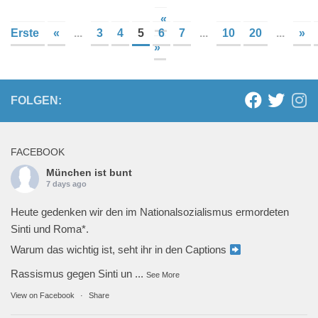
«
Erste
«
...
3
4
5
6
7
...
10
20
...
»
»
FOLGEN:
FACEBOOK
München ist bunt
7 days ago
Heute gedenken wir den im Nationalsozialismus ermordeten
Sinti und Roma*.
Warum das wichtig ist, seht ihr in den Captions
Rassismus gegen Sinti un
...
See More
View on Facebook
·
Share