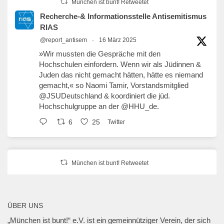
München ist bunt! Retweetet
Recherche-& Informationsstelle Antisemitismus
RIAS
@report_antisem
·
16 März 2025
»Wir mussten die Gespräche mit den
Hochschulen einfordern. Wenn wir als Jüdinnen &
Juden das nicht gemacht hätten, hätte es niemand
gemacht,« so Naomi Tamir, Vorstandsmitglied
@JSUDeutschland
& koordiniert die jüd.
Hochschulgruppe an der
@HHU_de
.
6
25
Twitter
München ist bunt! Retweetet
erzähl:perspektive
@erzaehlperspekt
·
27 Jan. 2025
Geschwister-Scholl-Platz, 27. Januar 2025,
ÜBER UNS
18 Uhr.
„München ist bunt!“ e.V. ist ein gemeinnütziger Verein, der sich