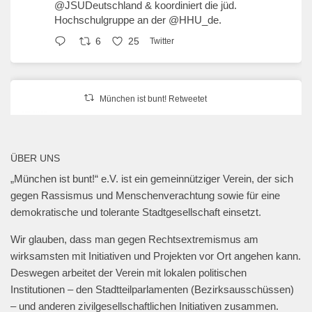
@JSUDeutschland
& koordiniert die jüd.
Hochschulgruppe an der
@HHU_de
.
6
25
Twitter
München ist bunt! Retweetet
erzähl:perspektive
@erzaehlperspekt
·
27 Jan. 2025
Geschwister-Scholl-Platz, 27. Januar 2025,
ÜBER UNS
18 Uhr.
„München ist bunt!“ e.V. ist ein gemeinnütziger Verein, der sich
@muenchen_bunt
gegen Rassismus und Menschenverachtung sowie für eine
#muenchengegenantisemitismus
#neveragainisnow
demokratische und tolerante Stadtgesellschaft einsetzt.
#bringthemhomenow
2
13
Twitter
Wir glauben, dass man gegen Rechtsextremismus am
wirksamsten mit Initiativen und Projekten vor Ort angehen kann.
Deswegen arbeitet der Verein mit lokalen politischen
Mehr laden
Institutionen – den Stadtteilparlamenten (Bezirksausschüssen)
– und anderen zivilgesellschaftlichen Initiativen zusammen.